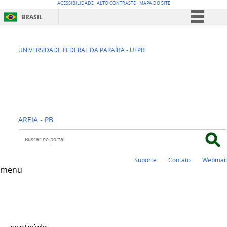
ACESSIBILIDADE
ALTO CONTRASTE
MAPA DO SITE
BRASIL
Simplifique!
CCA - CENTRO DE
Comunica BR
UNIVERSIDADE FEDERAL DA PARAÍBA - UFPB
Participe
CIÊNCIAS
Acesso à informação
AGRÁRIAS
Legislação
Canais
AREIA - PB
Buscar no portal
Suporte
Contato
Webmail
menu