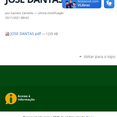
por
Ivandro Candido
—
última modificação
23/11/2021 08h32
JOSE DANTAS.pdf
— 1235 KB
Voltar para o topo