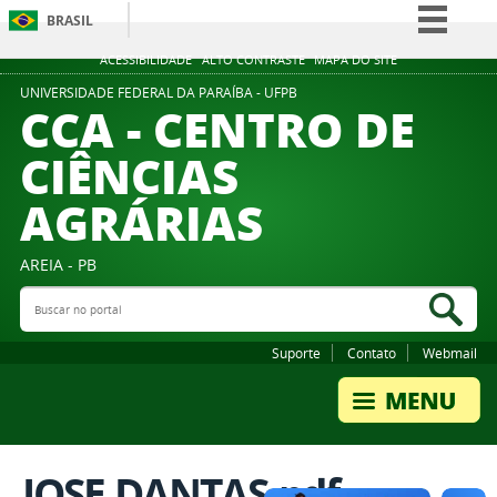
BRASIL
Simplifique!
ACESSIBILIDADE
ALTO CONTRASTE
MAPA DO SITE
Comunica BR
UNIVERSIDADE FEDERAL DA PARAÍBA - UFPB
CCA - CENTRO DE
Participe
CIÊNCIAS
Acesso à informação
AGRÁRIAS
Legislação
Canais
AREIA - PB
Buscar no portal
Bus
Suporte
Contato
Webmail
JOSE DANTAS.pdf