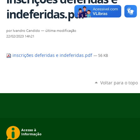
indeferidas.pdf
por
Ivandro Candido
—
última modificação
22/02/2023 14h21
inscrições deferidas e indeferidas.pdf
— 56 KB
Voltar para o topo