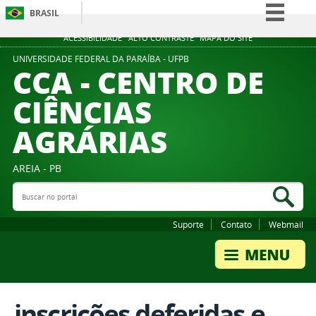
BRASIL
Simplifique!
ACESSIBILIDADE
ALTO CONTRASTE
MAPA DO SITE
Comunica BR
UNIVERSIDADE FEDERAL DA PARAÍBA - UFPB
CCA - CENTRO DE
Participe
CIÊNCIAS
Acesso à informação
AGRÁRIAS
Legislação
Canais
AREIA - PB
Buscar no portal
Bus
Suporte
Contato
Webmail
inscrições deferidas e