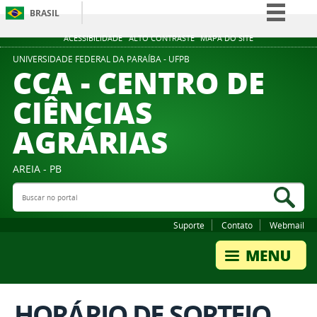
BRASIL
Simplifique!
ACESSIBILIDADE
ALTO CONTRASTE
MAPA DO SITE
Comunica BR
UNIVERSIDADE FEDERAL DA PARAÍBA - UFPB
CCA - CENTRO DE
Participe
CIÊNCIAS
Acesso à informação
AGRÁRIAS
Legislação
Canais
AREIA - PB
Buscar no portal
Bus
Suporte
Contato
Webmail
HORÁRIO DE SORTEIO