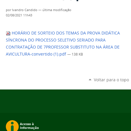
por
Ivandro Candido
—
última modificação
02/08/2021 11h43
HORÁRIO DE SORTEIO DOS TEMAS DA PROVA DIDÁTICA
SÍNCRONA DO PROCESSO SELETIVO SERIADO PARA
CONTRATAÇÃO DE 7PROFESSOR SUBSTITUTO NA ÁREA DE
AVICULTURA-convertido (1).pdf
— 138 KB
Voltar para o topo