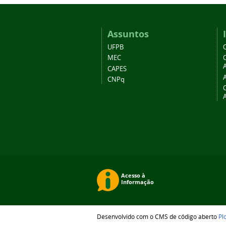
Assuntos
UFPB
MEC
A
CAPES
CNPq
Desenvolvido com o CMS de código aberto
Pl