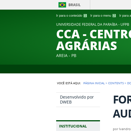
BRASIL
Ir para o conteúdo
1
Ir para o menu
2
Ir para
UNIVERSIDADE FEDERAL DA PARAÍBA - UFPB
CCA - CENTR
AGRÁRIAS
AREIA - PB
VOCÊ ESTÁ AQUI:
PÁGINA INICIAL
>
CONTENTS
>
D
FO
Desenvolvido por
DWEB
AUD
INSTITUCIONAL
por
Ivandro