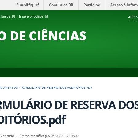
Simplifique!
Comunica BR
Participe
Acesso à infor
 a busca
3
Ir para o rodapé
4
ACESS
O DE CIÊNCIAS
OCUMENTOS
>
FORMULÁRIO DE RESERVA DOS AUDITÓRIOS.PDF
RMULÁRIO DE RESERVA DO
ITÓRIOS.pdf
 Candido
—
última modificação
04/09/2025 10h02