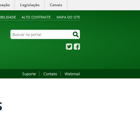
mação
Legislação
Canais
IBILIDADE
ALTO CONTRASTE
MAPA DO SITE
Buscar no portal
Buscar no portal
Twitter
Facebook
Suporte
Contato
Webmail
S