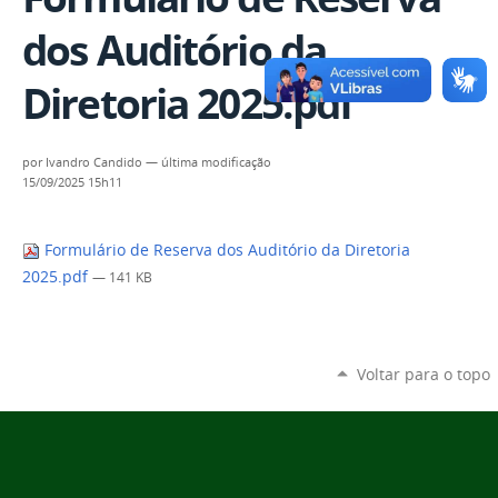
dos Auditório da
Diretoria 2025.pdf
por
Ivandro Candido
—
última modificação
15/09/2025 15h11
Formulário de Reserva dos Auditório da Diretoria
2025.pdf
— 141 KB
Voltar para o topo