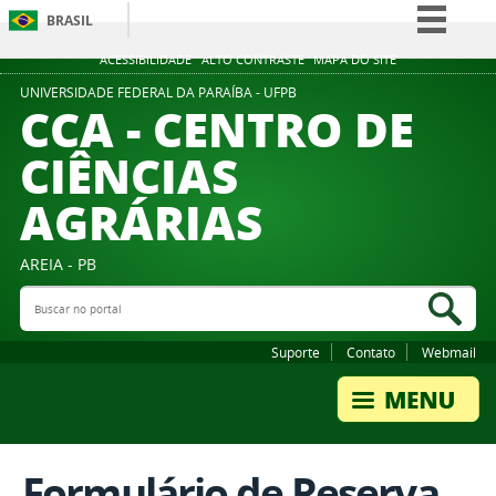
BRASIL
Simplifique!
ACESSIBILIDADE
ALTO CONTRASTE
MAPA DO SITE
Comunica BR
UNIVERSIDADE FEDERAL DA PARAÍBA - UFPB
CCA - CENTRO DE
Participe
CIÊNCIAS
Acesso à informação
AGRÁRIAS
Legislação
Canais
AREIA - PB
Buscar no portal
Bus
Suporte
Contato
Webmail
Formulário de Reserva