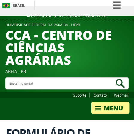
BRASIL
Simplifique!
ACESSIBILIDADE
ALTO CONTRASTE
MAPA DO SITE
Comunica BR
UNIVERSIDADE FEDERAL DA PARAÍBA - UFPB
CCA - CENTRO DE
Participe
CIÊNCIAS
Acesso à informação
AGRÁRIAS
Legislação
Canais
AREIA - PB
Buscar no portal
Bus
Suporte
Contato
Webmail
FORMULÁRIO DE