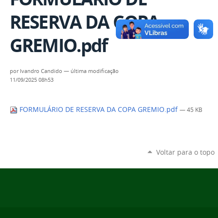
RESERVA DA COPA
GREMIO.pdf
por
Ivandro Candido
—
última modificação
11/09/2025 08h53
FORMULÁRIO DE RESERVA DA COPA GREMIO.pdf
— 45 KB
Voltar para o topo