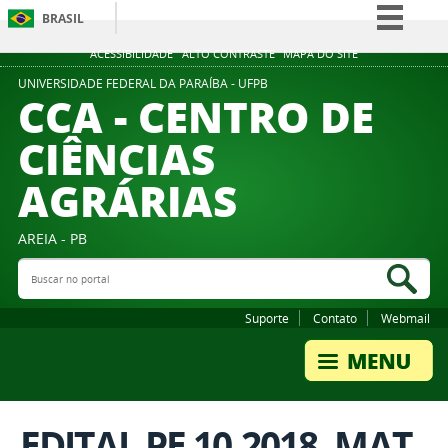
BRASIL
Simplifique!
ACESSIBILIDADE
ALTO CONTRASTE
MAPA DO SITE
Comunica BR
UNIVERSIDADE FEDERAL DA PARAÍBA - UFPB
CCA - CENTRO DE
Participe
CIÊNCIAS
Acesso à informação
AGRÁRIAS
Legislação
Canais
AREIA - PB
Buscar no portal
Bus
Suporte
Contato
Webmail
EDITAL PE 10.2018. MAT