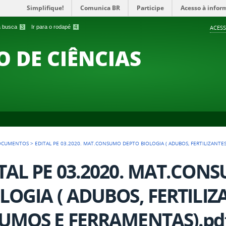
Simplifique!
Comunica BR
Participe
Acesso à infor
 a busca
3
Ir para o rodapé
4
ACESS
O DE CIÊNCIAS
OCUMENTOS
>
EDITAL PE 03.2020. MAT.CONSUMO DEPTO BIOLOGIA ( ADUBOS, FERTILIZANTE
TAL PE 03.2020. MAT.CON
LOGIA ( ADUBOS, FERTILIZ
UMOS E FERRAMENTAS).pd