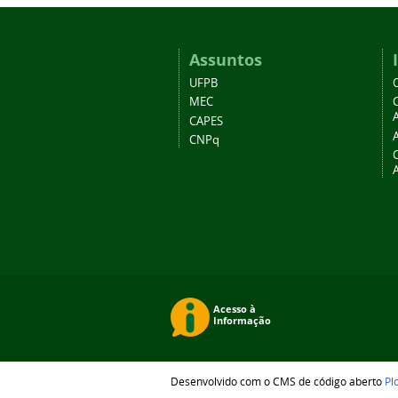
Assuntos
UFPB
MEC
A
CAPES
CNPq
Desenvolvido com o CMS de código aberto
Pl