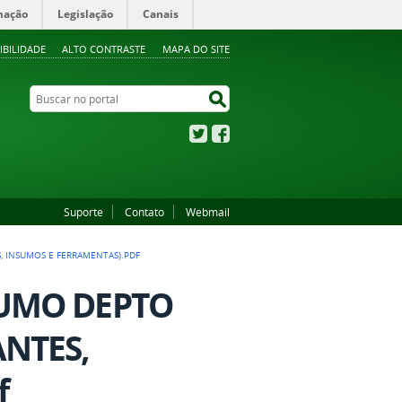
mação
Legislação
Canais
IBILIDADE
ALTO CONTRASTE
MAPA DO SITE
Buscar no portal
Buscar no portal
Twitter
Facebook
Suporte
Contato
Webmail
S, INSUMOS E FERRAMENTAS).PDF
SUMO DEPTO
ANTES,
f