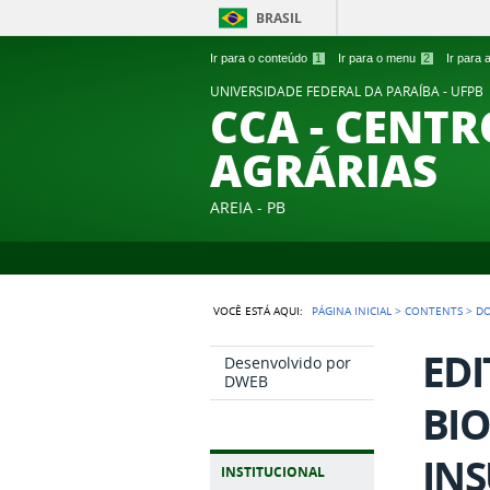
BRASIL
Ir para o conteúdo
1
Ir para o menu
2
Ir para
UNIVERSIDADE FEDERAL DA PARAÍBA - UFPB
CCA - CENTR
AGRÁRIAS
AREIA - PB
VOCÊ ESTÁ AQUI:
PÁGINA INICIAL
>
CONTENTS
>
D
EDI
Desenvolvido por
DWEB
BIO
INS
INSTITUCIONAL