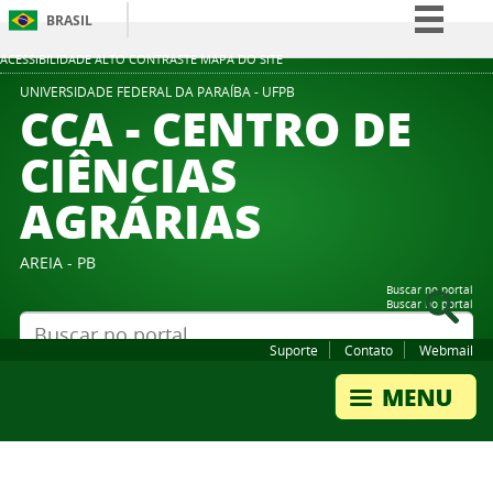
BRASIL
Simplifique!
ACESSIBILIDADE
ALTO CONTRASTE
MAPA DO SITE
Comunica BR
UNIVERSIDADE FEDERAL DA PARAÍBA - UFPB
CCA - CENTRO DE
Participe
CIÊNCIAS
Acesso à informação
AGRÁRIAS
Legislação
Canais
AREIA - PB
Buscar no portal
Buscar no portal
Suporte
Contato
Webmail