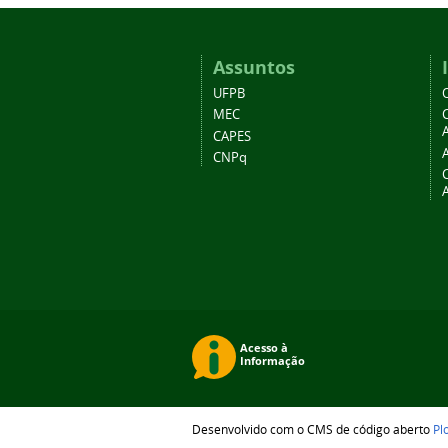
Assuntos
UFPB
MEC
A
CAPES
CNPq
Desenvolvido com o CMS de código aberto
Pl