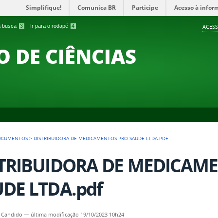
Simplifique!
Comunica BR
Participe
Acesso à infor
 a busca
3
Ir para o rodapé
4
ACESS
O DE CIÊNCIAS
OCUMENTOS
>
DISTRIBUIDORA DE MEDICAMENTOS PRO SAUDE LTDA.PDF
STRIBUIDORA DE MEDICAM
DE LTDA.pdf
 Candido
—
última modificação
19/10/2023 10h24