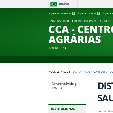
BRASIL
Ir para o conteúdo
1
Ir para o menu
2
Ir para
UNIVERSIDADE FEDERAL DA PARAÍBA - UFPB
CCA - CENTR
AGRÁRIAS
AREIA - PB
VOCÊ ESTÁ AQUI:
PÁGINA INICIAL
>
CONTENTS
>
D
DI
Desenvolvido por
DWEB
SAU
INSTITUCIONAL
por
Ivandro