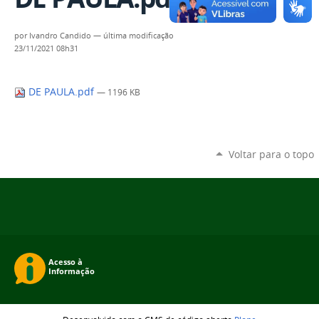
por
Ivandro Candido
—
última modificação
23/11/2021 08h31
DE PAULA.pdf
— 1196 KB
Voltar para o topo