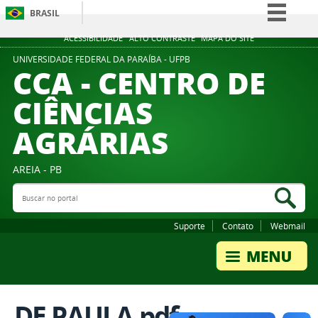
BRASIL
Simplifique!
ACESSIBILIDADE
ALTO CONTRASTE
MAPA DO SITE
Comunica BR
UNIVERSIDADE FEDERAL DA PARAÍBA - UFPB
CCA - CENTRO DE
Participe
CIÊNCIAS
Acesso à informação
AGRÁRIAS
Legislação
Canais
AREIA - PB
Buscar no portal
Bus
Suporte
Contato
Webmail
DE PAULA.pdf