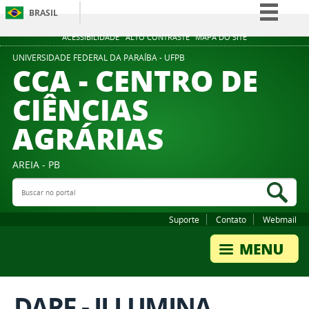
BRASIL
Simplifique!
ACESSIBILIDADE
ALTO CONTRASTE
MAPA DO SITE
Comunica BR
UNIVERSIDADE FEDERAL DA PARAÍBA - UFPB
CCA - CENTRO DE
Participe
CIÊNCIAS
Acesso à informação
AGRÁRIAS
Legislação
Canais
AREIA - PB
Buscar no portal
Bus
Suporte
Contato
Webmail
DARF - ILLUMINA