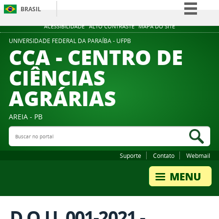
BRASIL
Simplifique!
ACESSIBILIDADE
ALTO CONTRASTE
MAPA DO SITE
Comunica BR
UNIVERSIDADE FEDERAL DA PARAÍBA - UFPB
CCA - CENTRO DE
Participe
CIÊNCIAS
Acesso à informação
AGRÁRIAS
Legislação
Canais
AREIA - PB
Buscar no portal
Bus
Suporte
Contato
Webmail
D.O.U. 001-2021 -