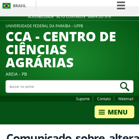
BRASIL
Simplifique!
ACESSIBILIDADE
ALTO CONTRASTE
MAPA DO SITE
Comunica BR
UNIVERSIDADE FEDERAL DA PARAÍBA - UFPB
CCA - CENTRO DE
Participe
CIÊNCIAS
Acesso à informação
AGRÁRIAS
Legislação
Canais
AREIA - PB
Buscar no portal
Bus
Suporte
Contato
Webmail
Comunicado_sobre_alterao