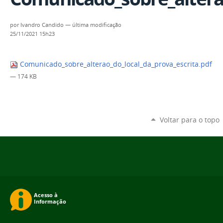
por
Ivandro Candido
—
última modificação
25/11/2021 15h23
Comunicado_sobre_alterao_do_local_da_prova_escrita.pdf
— 174 KB
Voltar para o topo