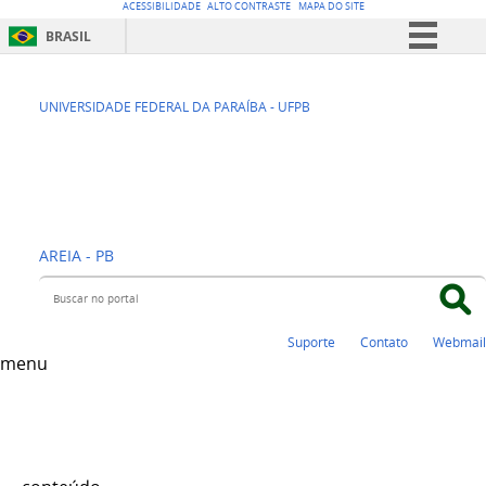
ACESSIBILIDADE
ALTO CONTRASTE
MAPA DO SITE
BRASIL
Simplifique!
CCA - CENTRO DE
Comunica BR
UNIVERSIDADE FEDERAL DA PARAÍBA - UFPB
Participe
CIÊNCIAS
Acesso à informação
AGRÁRIAS
Legislação
Canais
AREIA - PB
Buscar no portal
Suporte
Contato
Webmail
menu