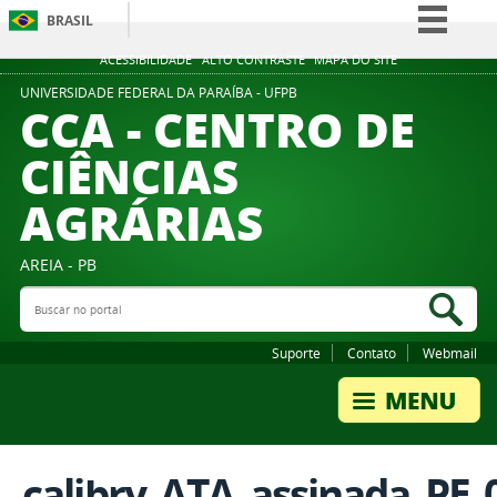
BRASIL
Simplifique!
ACESSIBILIDADE
ALTO CONTRASTE
MAPA DO SITE
Comunica BR
UNIVERSIDADE FEDERAL DA PARAÍBA - UFPB
CCA - CENTRO DE
Participe
CIÊNCIAS
Acesso à informação
AGRÁRIAS
Legislação
Canais
AREIA - PB
Buscar no portal
Bus
Suporte
Contato
Webmail
calibry_ATA_assinada_PE_