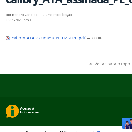
por
Ivandro Candido
—
última modificação
16/09/2020 22h05
calibry_ATA_assinada_PE_02.2020.pdf
— 322 KB
Voltar para o topo