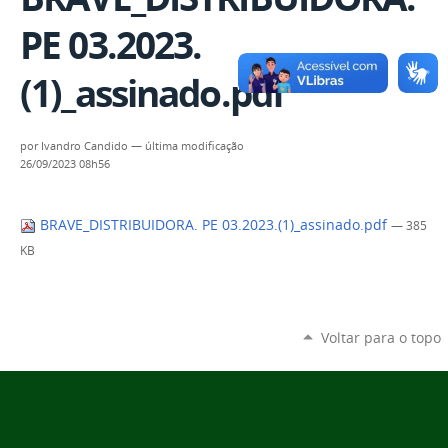
PE 03.2023.
(1)_assinado.pdf
por
Ivandro Candido
—
última modificação
26/09/2023 08h56
BRAVE_DISTRIBUIDORA. PE 03.2023.(1)_assinado.pdf
— 385
KB
Voltar para o topo