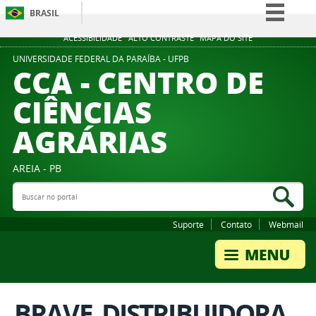
BRASIL
Simplifique!
ACESSIBILIDADE
ALTO CONTRASTE
MAPA DO SITE
Comunica BR
UNIVERSIDADE FEDERAL DA PARAÍBA - UFPB
CCA - CENTRO DE
Participe
CIÊNCIAS
Acesso à informação
AGRÁRIAS
Legislação
Canais
AREIA - PB
Buscar no portal
Bus
Suporte
Contato
Webmail
BRAVE_DISTRIBUIDORA.