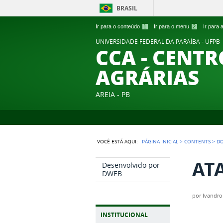
BRASIL
Ir para o conteúdo
1
Ir para o menu
2
Ir para
UNIVERSIDADE FEDERAL DA PARAÍBA - UFPB
CCA - CENTR
AGRÁRIAS
AREIA - PB
VOCÊ ESTÁ AQUI:
PÁGINA INICIAL
>
CONTENTS
>
D
ATA
Desenvolvido por
DWEB
por
Ivandro
INSTITUCIONAL