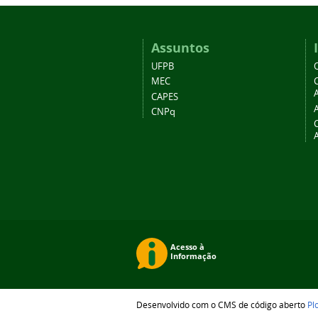
Assuntos
UFPB
MEC
A
CAPES
CNPq
Desenvolvido com o CMS de código aberto
Pl