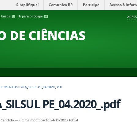
Simplifique!
Comunica BR
Participe
Acesso à infor
 a busca
3
Ir para o rodapé
4
ACESS
O DE CIÊNCIAS
OCUMENTOS
>
ATA_SILSUL PE_04.2020_.PDF
_SILSUL PE_04.2020_.pdf
 Candido
—
última modificação
24/11/2020 10h54