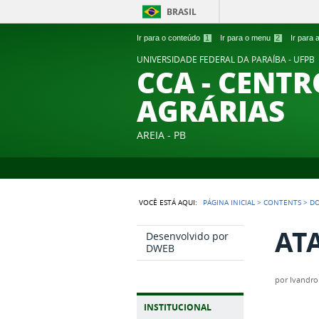
BRASIL
Ir para o conteúdo
1
Ir para o menu
2
Ir para
UNIVERSIDADE FEDERAL DA PARAÍBA - UFPB
CCA - CENTR
AGRÁRIAS
AREIA - PB
VOCÊ ESTÁ AQUI:
PÁGINA INICIAL
>
CONTENTS
>
D
ATA
Desenvolvido por
DWEB
por
Ivandro
INSTITUCIONAL