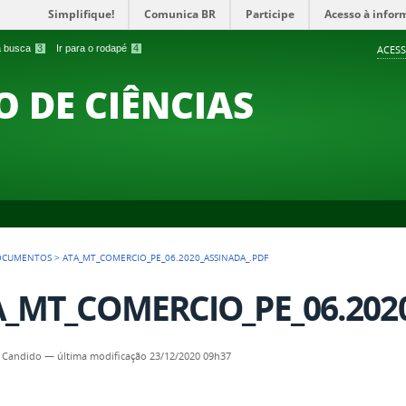
Simplifique!
Comunica BR
Participe
Acesso à infor
 a busca
3
Ir para o rodapé
4
ACESS
O DE CIÊNCIAS
OCUMENTOS
>
ATA_MT_COMERCIO_PE_06.2020_ASSINADA_.PDF
_MT_COMERCIO_PE_06.2020
 Candido
—
última modificação
23/12/2020 09h37