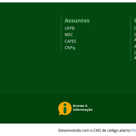
Assuntos
UFPB
MEC
A
CAPES
CNPq
Desenvolvido com o CMS de código aberto
Pl