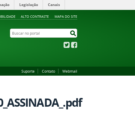
mação
Legislação
Canais
IBILIDADE
ALTO CONTRASTE
MAPA DO SITE
Buscar no portal
Buscar no portal
Twitter
Facebook
Suporte
Contato
Webmail
_ASSINADA_.pdf