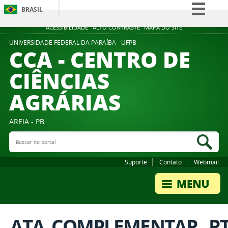
BRASIL
Simplifique!
ACESSIBILIDADE
ALTO CONTRASTE
MAPA DO SITE
Comunica BR
UNIVERSIDADE FEDERAL DA PARAÍBA - UFPB
CCA - CENTRO DE
Participe
CIÊNCIAS
Acesso à informação
AGRÁRIAS
Legislação
Canais
AREIA - PB
Buscar no portal
Bus
Suporte
Contato
Webmail
ATA_COMPLEMENTAR._RT_