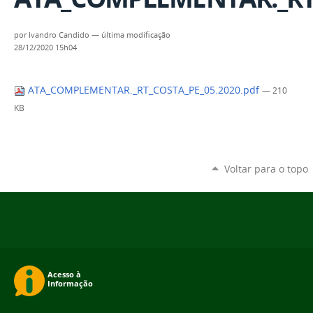
por
Ivandro Candido
—
última modificação
28/12/2020 15h04
ATA_COMPLEMENTAR._RT_COSTA_PE_05.2020.pdf
— 210
KB
Voltar para o topo