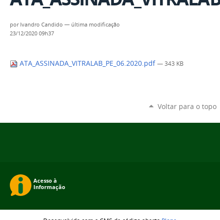
por
Ivandro Candido
—
última modificação
23/12/2020 09h37
ATA_ASSINADA_VITRALAB_PE_06.2020.pdf
— 343 KB
Voltar para o topo