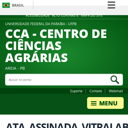
BRASIL
Simplifique!
ACESSIBILIDADE
ALTO CONTRASTE
MAPA DO SITE
Comunica BR
UNIVERSIDADE FEDERAL DA PARAÍBA - UFPB
CCA - CENTRO DE
Participe
CIÊNCIAS
Acesso à informação
AGRÁRIAS
Legislação
Canais
AREIA - PB
Buscar no portal
Bus
Suporte
Contato
Webmail
ATA_ASSINADA_VITRALAB_