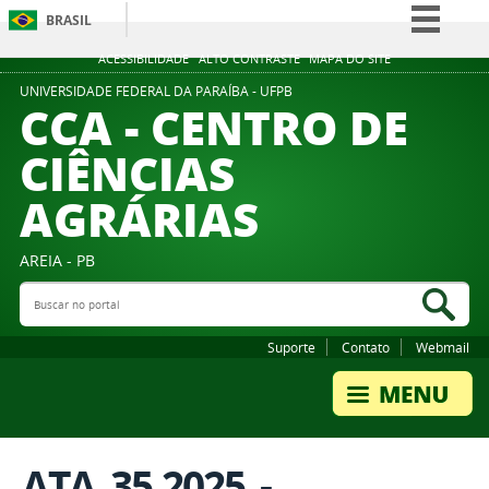
BRASIL
Simplifique!
ACESSIBILIDADE
ALTO CONTRASTE
MAPA DO SITE
Comunica BR
UNIVERSIDADE FEDERAL DA PARAÍBA - UFPB
CCA - CENTRO DE
Participe
CIÊNCIAS
Acesso à informação
AGRÁRIAS
Legislação
Canais
AREIA - PB
Buscar no portal
Bus
Suporte
Contato
Webmail
ATA_35.2025_-