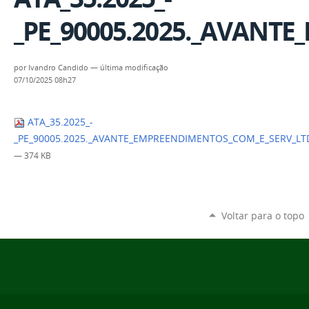
_PE_90005.2025._AVANTE
por
Ivandro Candido
—
última modificação
07/10/2025 08h27
ATA_35.2025_-
_PE_90005.2025._AVANTE_EMPREENDIMENTOS_COM_E_SERV_LTDA
— 374 KB
Voltar para o topo