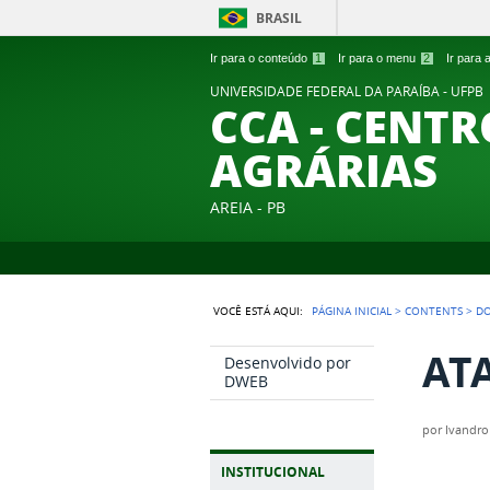
BRASIL
Ir para o conteúdo
1
Ir para o menu
2
Ir para
UNIVERSIDADE FEDERAL DA PARAÍBA - UFPB
CCA - CENTR
AGRÁRIAS
AREIA - PB
VOCÊ ESTÁ AQUI:
PÁGINA INICIAL
>
CONTENTS
>
D
ATA
Desenvolvido por
DWEB
por
Ivandro
INSTITUCIONAL