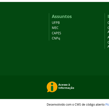
Assuntos
UFPB
MEC
A
CAPES
CNPq
Desenvolvido com o CMS de código aberto
Pl