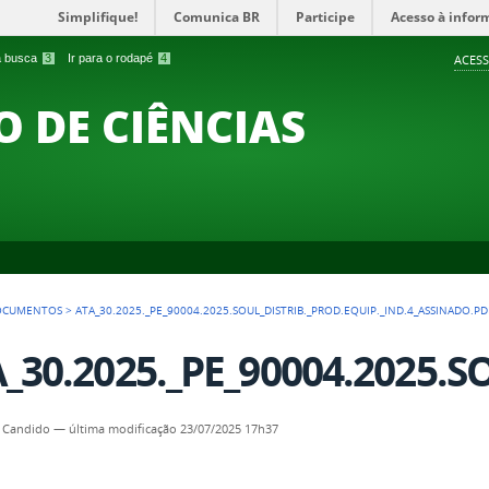
Simplifique!
Comunica BR
Participe
Acesso à infor
 a busca
3
Ir para o rodapé
4
ACESS
O DE CIÊNCIAS
OCUMENTOS
>
ATA_30.2025._PE_90004.2025.SOUL_DISTRIB._PROD.EQUIP._IND.4_ASSINADO.PD
_30.2025._PE_90004.2025.S
 Candido
—
última modificação
23/07/2025 17h37