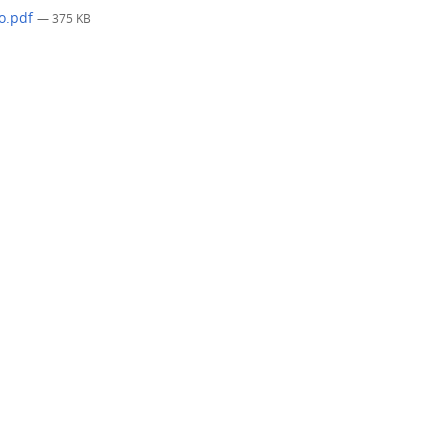
o.pdf
— 375 KB