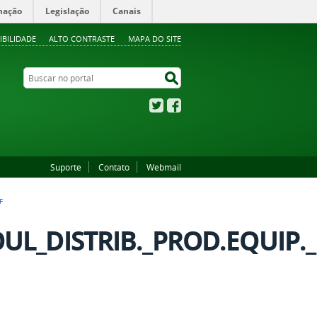
mação
Legislação
Canais
IBILIDADE
ALTO CONTRASTE
MAPA DO SITE
Buscar no portal
Buscar no portal
Twitter
Facebook
Suporte
Contato
Webmail
F
OUL_DISTRIB._PROD.EQUIP._