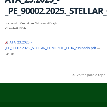
_PE_90002.2025._STELLAR
por
Ivandro Candido
—
última modificação
04/07/2025 16h22
ATA_23.2025_-
_PE_90002.2025._STELLAR_COMERCIO_LTDA_assinado.pdf
—
341 KB
Voltar para o topo