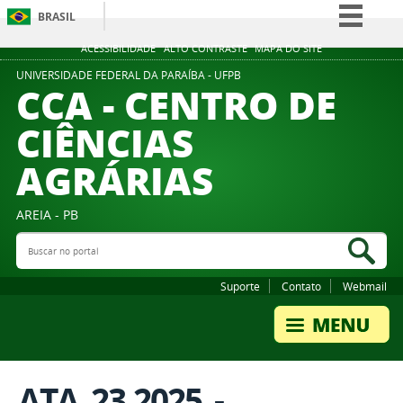
BRASIL
Simplifique!
ACESSIBILIDADE
ALTO CONTRASTE
MAPA DO SITE
Comunica BR
UNIVERSIDADE FEDERAL DA PARAÍBA - UFPB
CCA - CENTRO DE
Participe
CIÊNCIAS
Acesso à informação
AGRÁRIAS
Legislação
Canais
AREIA - PB
Buscar no portal
Bus
Suporte
Contato
Webmail
ATA_23.2025_-