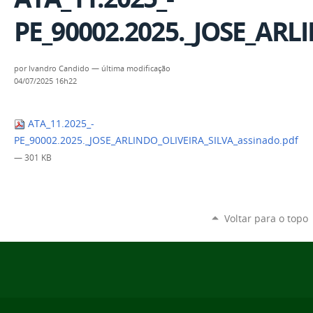
PE_90002.2025._JOSE_ARL
por
Ivandro Candido
—
última modificação
04/07/2025 16h22
ATA_11.2025_-
PE_90002.2025._JOSE_ARLINDO_OLIVEIRA_SILVA_assinado.pdf
— 301 KB
Voltar para o topo