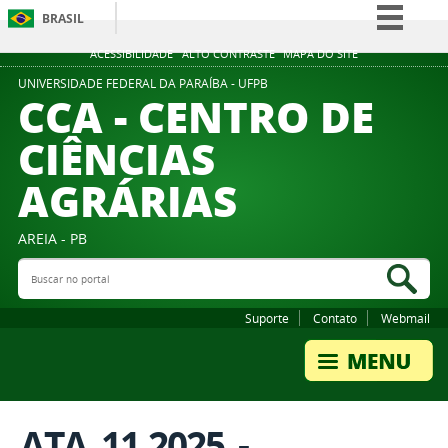
BRASIL
Simplifique!
ACESSIBILIDADE
ALTO CONTRASTE
MAPA DO SITE
Comunica BR
UNIVERSIDADE FEDERAL DA PARAÍBA - UFPB
CCA - CENTRO DE
Participe
CIÊNCIAS
Acesso à informação
AGRÁRIAS
Legislação
Canais
AREIA - PB
Buscar no portal
Bus
Suporte
Contato
Webmail
ATA_11.2025_-