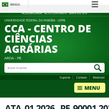
BRASIL
Simplifique!
ACESSIBILIDADE
ALTO CONTRASTE
MAPA DO SITE
Comunica BR
UNIVERSIDADE FEDERAL DA PARAÍBA - UFPB
CCA - CENTRO DE
Participe
CIÊNCIAS
Acesso à informação
AGRÁRIAS
Legislação
Canais
AREIA - PB
Buscar no portal
Bus
Suporte
Contato
Webmail
ATA_01.2026._PE_90001.