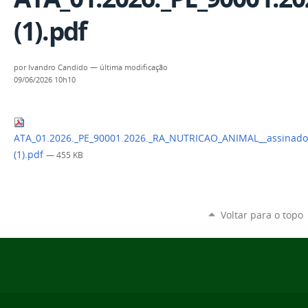
(1).pdf
por
Ivandro Candido
—
última modificação
09/06/2026 10h10
ATA_01.2026._PE_90001.2026._RA_NUTRICAO_ANIMAL__assinado
(1).pdf
— 455 KB
Voltar para o topo