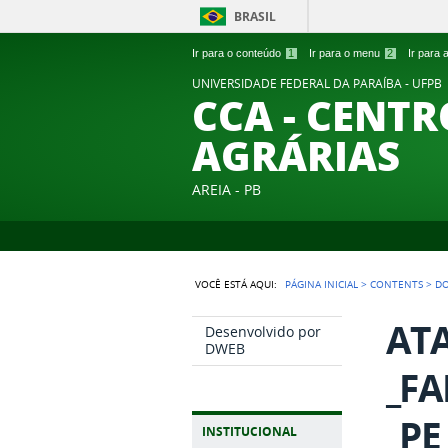
BRASIL
Ir para o conteúdo
1
Ir para o menu
2
Ir para
UNIVERSIDADE FEDERAL DA PARAÍBA - UFPB
CCA - CENTR
AGRÁRIAS
AREIA - PB
VOCÊ ESTÁ AQUI:
PÁGINA INICIAL
>
CONTENTS
>
D
ATA
Desenvolvido por
DWEB
_FA
_PE
INSTITUCIONAL