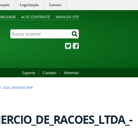
mação
Legislação
Canais
IBILIDADE
ALTO CONTRASTE
MAPA DO SITE
Buscar no portal
Buscar no portal
Twitter
Facebook
Suporte
Contato
Webmail
01.2025_ASSINADO.PDF
ERCIO_DE_RACOES_LTDA_-