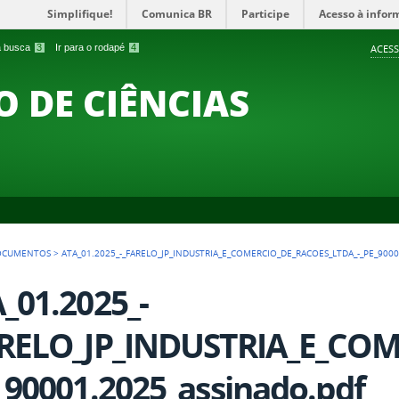
Simplifique!
Comunica BR
Participe
Acesso à infor
 a busca
3
Ir para o rodapé
4
ACESS
O DE CIÊNCIAS
OCUMENTOS
>
ATA_01.2025_-_FARELO_JP_INDUSTRIA_E_COMERCIO_DE_RACOES_LTDA_-_PE_900
_01.2025_-
RELO_JP_INDUSTRIA_E_COM
_90001.2025_assinado.pdf