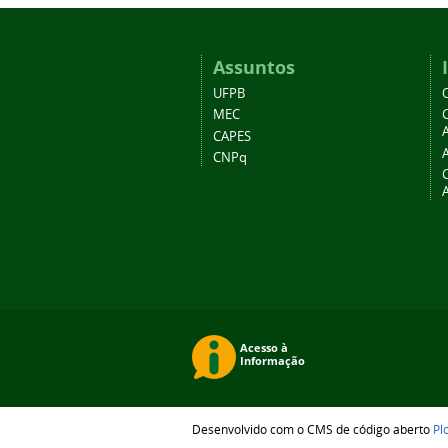
Assuntos
UFPB
MEC
A
CAPES
CNPq
Desenvolvido com o CMS de código aberto
Pl