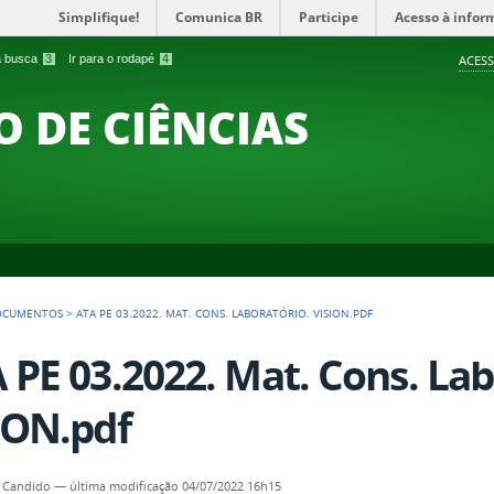
Simplifique!
Comunica BR
Participe
Acesso à infor
 a busca
3
Ir para o rodapé
4
ACESS
O DE CIÊNCIAS
OCUMENTOS
>
ATA PE 03.2022. MAT. CONS. LABORATÓRIO. VISION.PDF
 PE 03.2022. Mat. Cons. Lab
ION.pdf
 Candido
—
última modificação
04/07/2022 16h15