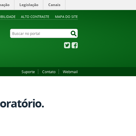
mação
Legislação
Canais
IBILIDADE
ALTO CONTRASTE
MAPA DO SITE
Buscar no portal
Buscar no portal
Twitter
Facebook
Suporte
Contato
Webmail
oratório.