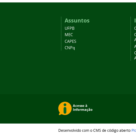
Assuntos
UFPB
MEC
A
CAPES
CNPq
Desenvolvido com o CMS de código aberto
Pl