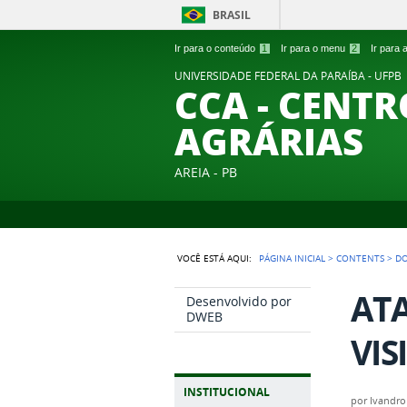
BRASIL
Ir para o conteúdo
1
Ir para o menu
2
Ir para
UNIVERSIDADE FEDERAL DA PARAÍBA - UFPB
CCA - CENTR
AGRÁRIAS
AREIA - PB
VOCÊ ESTÁ AQUI:
PÁGINA INICIAL
>
CONTENTS
>
D
ATA
Desenvolvido por
DWEB
VIS
INSTITUCIONAL
por
Ivandro