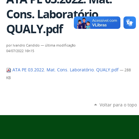
Cons. Laboratório.
QUALY.pdf
por
Ivandro Candido
—
última modificação
04/07/2022 16h15
ATA PE 03.2022. Mat. Cons. Laboratório. QUALY.pdf
— 288
KB
Voltar para o topo