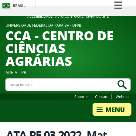
BRASIL
Simplifique!
ACESSIBILIDADE
ALTO CONTRASTE
MAPA DO SITE
Comunica BR
UNIVERSIDADE FEDERAL DA PARAÍBA - UFPB
CCA - CENTRO DE
Participe
CIÊNCIAS
Acesso à informação
AGRÁRIAS
Legislação
Canais
AREIA - PB
Buscar no portal
Bus
Suporte
Contato
Webmail
ATA PE 03.2022. Mat.