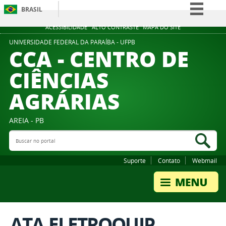
BRASIL
Simplifique!
ACESSIBILIDADE
ALTO CONTRASTE
MAPA DO SITE
Comunica BR
UNIVERSIDADE FEDERAL DA PARAÍBA - UFPB
CCA - CENTRO DE
Participe
CIÊNCIAS
Acesso à informação
AGRÁRIAS
Legislação
Canais
AREIA - PB
Buscar no portal
Bus
Suporte
Contato
Webmail
ATA ELETROQUIP