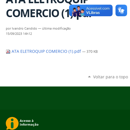
COMERCIO (1).pdf
por
Ivandro Candido
—
última modificação
15/09/2023 14h12
ATA ELETROQUIP COMERCIO (1).pdf
— 370 KB
Voltar para o topo