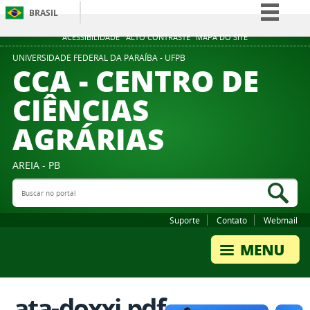
BRASIL
Simplifique!
ACESSIBILIDADE
ALTO CONTRASTE
MAPA DO SITE
Comunica BR
UNIVERSIDADE FEDERAL DA PARAÍBA - UFPB
CCA - CENTRO DE
Participe
CIÊNCIAS
Acesso à informação
AGRÁRIAS
Legislação
Canais
AREIA - PB
Buscar no portal
Bus
Suporte
Contato
Webmail
ata-doxxi.pdf