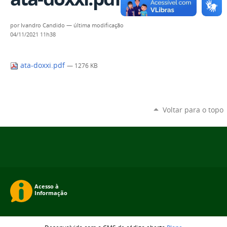
por
Ivandro Candido
—
última modificação
04/11/2021 11h38
ata-doxxi.pdf
— 1276 KB
Voltar para o topo