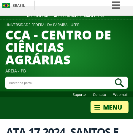
BRASIL
Simplifique!
ACESSIBILIDADE
ALTO CONTRASTE
MAPA DO SITE
Comunica BR
UNIVERSIDADE FEDERAL DA PARAÍBA - UFPB
CCA - CENTRO DE
Participe
CIÊNCIAS
Acesso à informação
AGRÁRIAS
Legislação
Canais
AREIA - PB
Buscar no portal
Bus
Suporte
Contato
Webmail
ATA 17.2024. SANTOS E