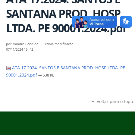
SANTANA PROD. HOSP
LTDA. PE 90001.2024.pdf
por
Ivandro Candido
—
última modificação
07/11/2024 15h42
ATA 17.2024. SANTOS E SANTANA PROD. HOSP LTDA. PE
90001.2024.pdf
— 538 KB
Voltar para o topo