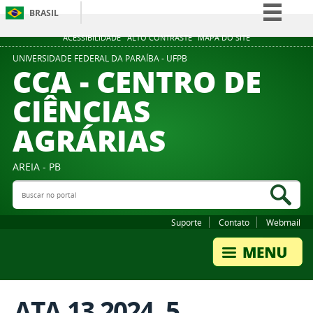
BRASIL
Simplifique!
ACESSIBILIDADE
ALTO CONTRASTE
MAPA DO SITE
Comunica BR
UNIVERSIDADE FEDERAL DA PARAÍBA - UFPB
CCA - CENTRO DE
Participe
CIÊNCIAS
Acesso à informação
AGRÁRIAS
Legislação
Canais
AREIA - PB
Buscar no portal
Bus
Suporte
Contato
Webmail
ATA 13.2024. 5