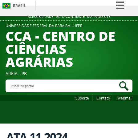
BRASIL
Simplifique!
ACESSIBILIDADE
ALTO CONTRASTE
MAPA DO SITE
Comunica BR
UNIVERSIDADE FEDERAL DA PARAÍBA - UFPB
CCA - CENTRO DE
Participe
CIÊNCIAS
Acesso à informação
AGRÁRIAS
Legislação
Canais
AREIA - PB
Buscar no portal
Bus
Suporte
Contato
Webmail
ATA 11.2024.