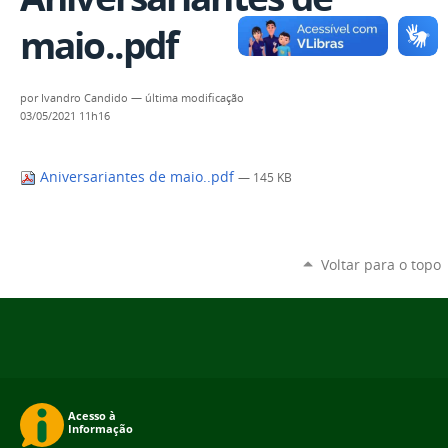
maio..pdf
por
Ivandro Candido
—
última modificação
03/05/2021 11h16
Aniversariantes de maio..pdf
— 145 KB
Voltar para o topo