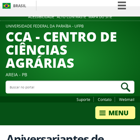
BRASIL
Simplifique!
ACESSIBILIDADE
ALTO CONTRASTE
MAPA DO SITE
Comunica BR
UNIVERSIDADE FEDERAL DA PARAÍBA - UFPB
CCA - CENTRO DE
Participe
CIÊNCIAS
Acesso à informação
AGRÁRIAS
Legislação
Canais
AREIA - PB
Buscar no portal
Bus
Suporte
Contato
Webmail
Aniversariantes de