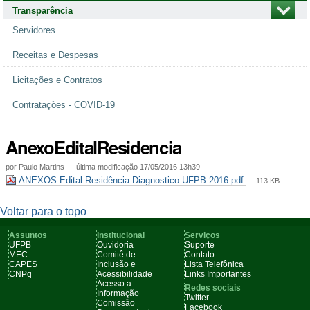
Transparência
Servidores
Receitas e Despesas
Licitações e Contratos
Contratações - COVID-19
AnexoEditalResidencia
por
Paulo Martins
—
última modificação
17/05/2016 13h39
ANEXOS Edital Residência Diagnostico UFPB 2016.pdf
— 113 KB
Voltar para o topo
Assuntos
Institucional
Serviços
UFPB
Ouvidoria
Suporte
MEC
Comitê de
Contato
CAPES
Inclusão e
Lista Telefônica
CNPq
Acessibilidade
Links Importantes
Acesso a
Redes sociais
Informação
Twitter
Comissão
Facebook