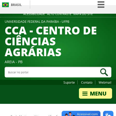
BRASIL
Simplifique!
ACESSIBILIDADE
ALTO CONTRASTE
MAPA DO SITE
Comunica BR
UNIVERSIDADE FEDERAL DA PARAÍBA - UFPB
CCA - CENTRO DE
Participe
CIÊNCIAS
Acesso à informação
AGRÁRIAS
Legislação
Canais
AREIA - PB
Buscar no portal
Bus
Suporte
Contato
Webmail