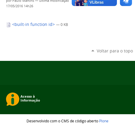
por
Paulo Martins
—
última modificação
17/05/2016 14h26
<built-in function id>
— 0 KB
Voltar para o topo
Desenvolvido com o CMS de código aberto
Plone