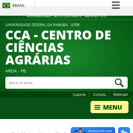
BRASIL
Simplifique!
ACESSIBILIDADE
ALTO CONTRASTE
MAPA DO SITE
Comunica BR
UNIVERSIDADE FEDERAL DA PARAÍBA - UFPB
CCA - CENTRO DE
Participe
CIÊNCIAS
Acesso à informação
AGRÁRIAS
Legislação
Canais
AREIA - PB
Buscar no portal
Bus
Suporte
Contato
Webmail