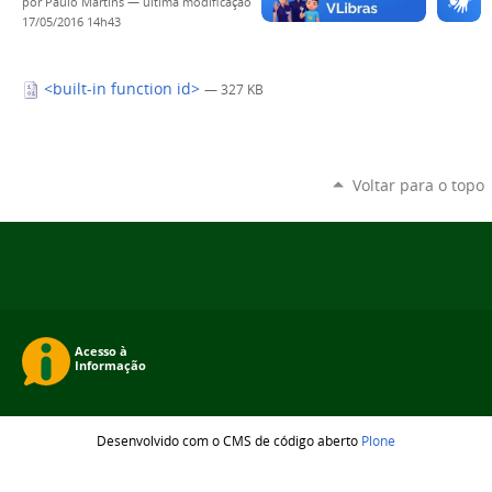
por
Paulo Martins
—
última modificação
17/05/2016 14h43
<built-in function id>
— 327 KB
Voltar para o topo
Desenvolvido com o CMS de código aberto
Plone