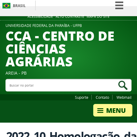
BRASIL
Simplifique!
ACESSIBILIDADE
ALTO CONTRASTE
MAPA DO SITE
Comunica BR
UNIVERSIDADE FEDERAL DA PARAÍBA - UFPB
CCA - CENTRO DE
Participe
CIÊNCIAS
Acesso à informação
AGRÁRIAS
Legislação
Canais
AREIA - PB
Buscar no portal
Bus
Suporte
Contato
Webmail
2022_10_Homologação_das_