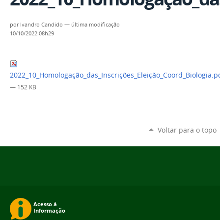
por
Ivandro Candido
—
última modificação
10/10/2022 08h29
2022_10_Homologação_das_Inscrições_Eleição_Coord_Biologia.p
— 152 KB
Voltar para o topo