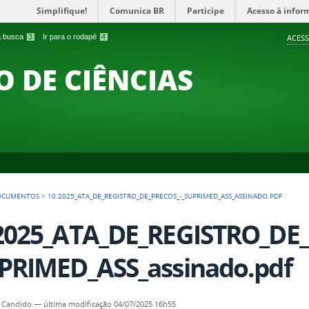
Simplifique!
Comunica BR
Participe
Acesso à infor
 a busca
3
Ir para o rodapé
4
ACESS
O DE CIÊNCIAS
OCUMENTOS
>
10.2025_ATA_DE_REGISTRO_DE_PRECOS_-_SUPRIMED_ASS_ASSINADO.PDF
2025_ATA_DE_REGISTRO_DE
PRIMED_ASS_assinado.pdf
 Candido
—
última modificação
04/07/2025 16h55