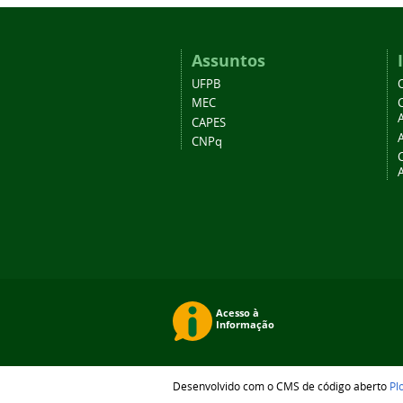
Assuntos
UFPB
MEC
A
CAPES
CNPq
Desenvolvido com o CMS de código aberto
Pl