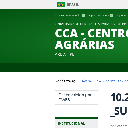
BRASIL
Ir para o conteúdo
1
Ir para o menu
2
Ir para
UNIVERSIDADE FEDERAL DA PARAÍBA - UFPB
CCA - CENTR
AGRÁRIAS
AREIA - PB
VOCÊ ESTÁ AQUI:
PÁGINA INICIAL
>
CONTENTS
>
D
10.
Desenvolvido por
DWEB
_SU
INSTITUCIONAL
por
Ivandro