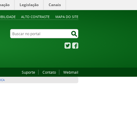
mação
Legislação
Canais
IBILIDADE
ALTO CONTRASTE
MAPA DO SITE
Buscar no portal
Buscar no portal
Twitter
Facebook
Suporte
Contato
Webmail
ICA