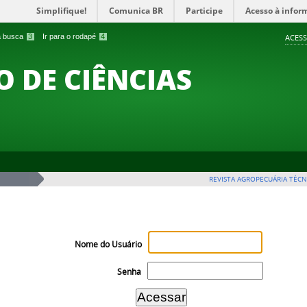
Simplifique!
Comunica BR
Participe
Acesso à infor
 a busca
3
Ir para o rodapé
4
ACESS
O DE CIÊNCIAS
REVISTA AGROPECUÁRIA TÉCN
Nome do Usuário
Senha