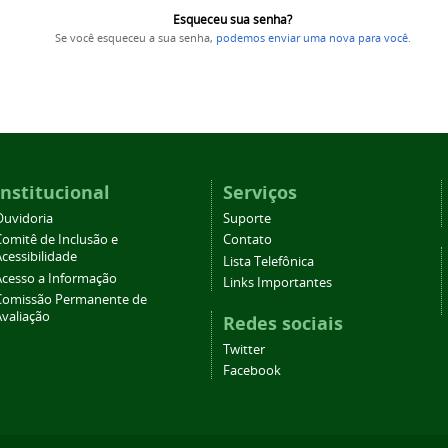
Esqueceu sua senha?
Se você esqueceu a sua senha,
podemos enviar uma nova para você
.
Institucional
Serviços
Ouvidoria
Suporte
Comitê de Inclusão e
Contato
cessibilidade
Lista Telefônica
Acesso a Informação
Links Importantes
Comissão Permanente de
Avaliação
Redes sociais
Twitter
Facebook