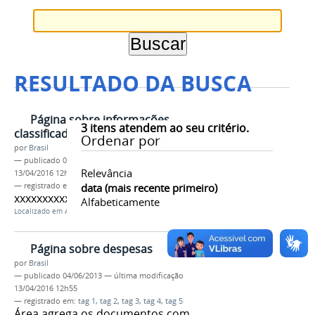
RESULTADO DA BUSCA
Página sobre informações
3
itens atendem ao seu critério.
classificadas
Ordenar por
por
Brasil
—
publicado
04/06/2013
—
última modificação
Relevância
13/04/2016 12h55
— registrado em:
tag 1
data (mais recente primeiro)
,
tag 2
,
tag 3
,
tag 4
,
tag 5
xxxxxxxxxxxxxxxxxxxxxxxxxxxxxxxxxxxx
Alfabeticamente
Localizado em
Acesso à Informação
Página sobre despesas
por
Brasil
—
publicado
04/06/2013
—
última modificação
13/04/2016 12h55
— registrado em:
tag 1
,
tag 2
,
tag 3
,
tag 4
,
tag 5
Área agrega os documentos com