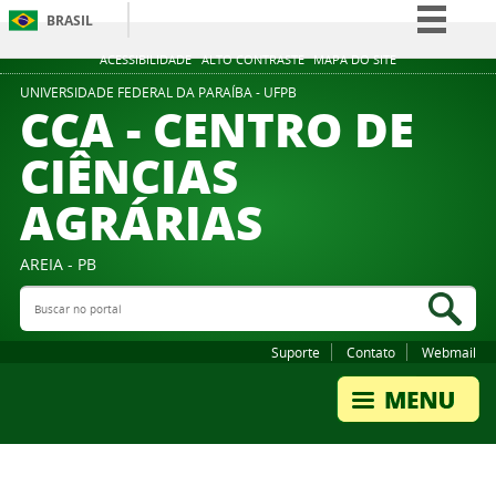
BRASIL
Simplifique!
ACESSIBILIDADE
ALTO CONTRASTE
MAPA DO SITE
Comunica BR
UNIVERSIDADE FEDERAL DA PARAÍBA - UFPB
CCA - CENTRO DE
Participe
CIÊNCIAS
Acesso à informação
AGRÁRIAS
Legislação
Canais
AREIA - PB
Buscar no portal
Bus
Suporte
Contato
Webmail