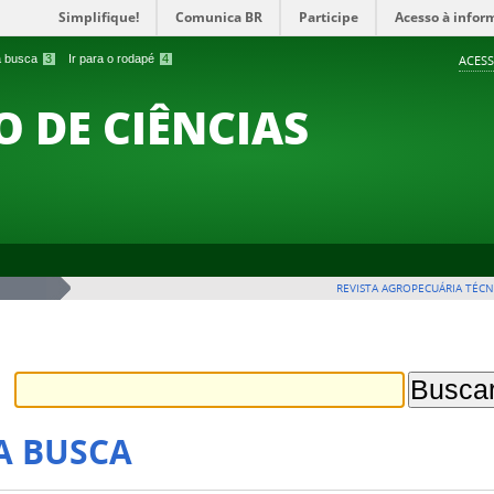
Simplifique!
Comunica BR
Participe
Acesso à infor
 a busca
3
Ir para o rodapé
4
ACESS
O DE CIÊNCIAS
REVISTA AGROPECUÁRIA TÉCN
A BUSCA