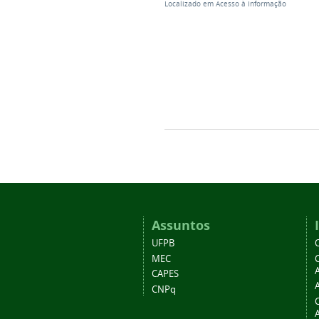
Localizado em
Acesso à Informação
Assuntos
UFPB
MEC
A
CAPES
CNPq