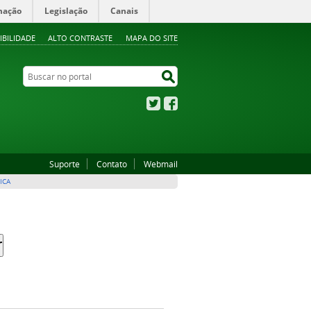
mação
Legislação
Canais
IBILIDADE
ALTO CONTRASTE
MAPA DO SITE
Buscar no portal
Buscar no portal
Twitter
Facebook
Suporte
Contato
Webmail
ICA