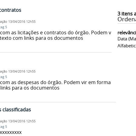
 contratos
3
itens 
Orden
cação
13/04/2016 12h55
tag 5
om as licitações e contratos do órgão. Podem vir
relevânc
 texto com links para os documentos
Data (ma
Alfabeti
cação
13/04/2016 12h55
tag 5
com as despesas do órgão. Podem vir em forma
 links para os documentos
 classificadas
cação
13/04/2016 12h55
tag 5
xxxxxxxxx