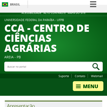
BRASIL
Simplifique!
ACESSIBILIDADE
ALTO CONTRASTE
MAPA DO SITE
Comunica BR
UNIVERSIDADE FEDERAL DA PARAÍBA - UFPB
CCA - CENTRO DE
Participe
CIÊNCIAS
Acesso à informação
AGRÁRIAS
Legislação
Canais
AREIA - PB
Buscar no portal
Bus
Suporte
Contato
Webmail
Apresentação