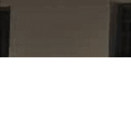
Centro de Atendimento Médico, Odontológico e
Psicossocial - Ana Nere de Araújo
PB079 - Universidade Federal da Paraíba - Campus II -
CCA
Cidade Universitária, Areia - Paraíba